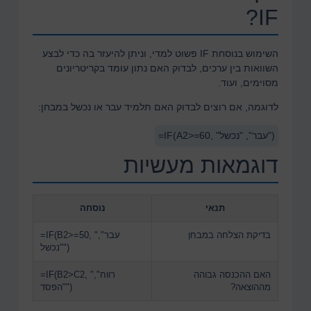
IF?
השימוש בנוסחת IF פשוט למדי, וניתן להיעזר בה כדי לבצע
השוואות בין ערכים, לבדוק האם נתון עומד בקריטריונים
מסוימים, ועוד.
לדוגמה, אם רוצים לבדוק האם תלמיד עבר או נכשל במבחן:
=IF(A2>=60, "עבר", "נכשל")
דוגמאות מעשיות
תנאי
נוסחה
בדיקת הצלחה במבחן
=IF(B2>=50, "עבר",
"נכשל")
האם ההכנסה גבוהה
=IF(B2>C2, "רווח",
מההוצאה?
"הפסד")