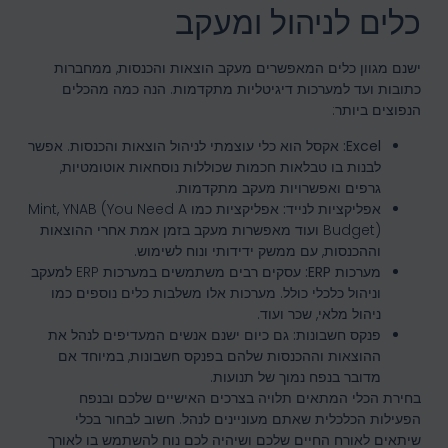
כלים לניהול ומעקב
ישנם מגוון כלים המאפשרים מעקב הוצאות והכנסות, ממחברות
כתובות ועד למערכות דיגיטליות מתקדמות. הנה כמה מהכלים
הנפוצים ביותר:
Excel:
אקסל הוא כלי עוצמתי לניהול הוצאות והכנסות. אפשר
לבנות בו טבלאות חכמות שכוללות נוסחאות אוטומטיות,
גרפים ואפשרויות מעקב מתקדמות.
אפליקציות לנייד:
אפליקציות כמו Mint, YNAB (You Need A
Budget) ועוד מאפשרות מעקב בזמן אמת אחרי ההוצאות
וההכנסות, עם ממשק ידידותי ונוח לשימוש.
מערכות ERP:
עסקים רבים משתמשים במערכות ERP למעקב
וניהול כלכלי כולל. מערכות אלו משלבות כלים נוספים כמו
ניהול מלאי, שכר ועוד.
פנקס חשבונות:
גם כיום ישנם אנשים המעדיפים לנהל את
ההוצאות וההכנסות שלהם בפנקס חשבונות, במיוחד אם
מדובר בנפח נמוך של תנועות.
בחירת הכלי המתאים תלויה בצרכים האישיים שלכם ובנפח
הפעילות הכלכלית שאתם מעוניינים לנהל. חשוב לבחור בכלי
שיתאים לאורח החיים שלכם ושיהיה לכם נוח להשתמש בו לאורך