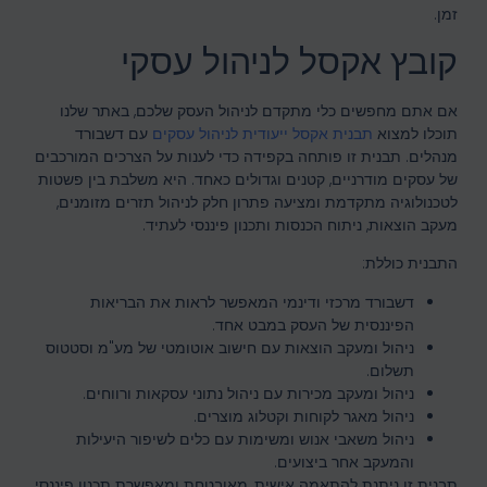
זמן.
קובץ אקסל לניהול עסקי
אם אתם מחפשים כלי מתקדם לניהול העסק שלכם, באתר שלנו
תוכלו למצוא
תבנית אקסל ייעודית לניהול עסקים
עם דשבורד
מנהלים. תבנית זו פותחה בקפידה כדי לענות על הצרכים המורכבים
של עסקים מודרניים, קטנים וגדולים כאחד. היא משלבת בין פשטות
לטכנולוגיה מתקדמת ומציעה פתרון חלק לניהול תזרים מזומנים,
מעקב הוצאות, ניתוח הכנסות ותכנון פיננסי לעתיד.
התבנית כוללת:
דשבורד מרכזי ודינמי המאפשר לראות את הבריאות
הפיננסית של העסק במבט אחד.
ניהול ומעקב הוצאות עם חישוב אוטומטי של מע"מ וסטטוס
תשלום.
ניהול ומעקב מכירות עם ניהול נתוני עסקאות ורווחים.
ניהול מאגר לקוחות וקטלוג מוצרים.
ניהול משאבי אנוש ומשימות עם כלים לשיפור היעילות
והמעקב אחר ביצועים.
תבנית זו ניתנת להתאמה אישית, מאובטחת ומאפשרת תכנון פיננסי