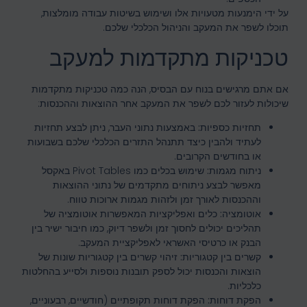
על ידי הימנעות מטעויות אלו ושימוש בשיטות עבודה מומלצות,
תוכלו לשפר את המעקב והניהול הכלכלי שלכם.
טכניקות מתקדמות למעקב
אם אתם מרגישים בנוח עם הבסיס, הנה כמה טכניקות מתקדמות
שיכולות לעזור לכם לשפר את המעקב אחר ההוצאות וההכנסות:
תחזיות כספיות:
באמצעות נתוני העבר, ניתן לבצע תחזיות
לעתיד ולהבין כיצד תתנהל התזרים הכלכלי שלכם בשבועות
או בחודשים הקרובים.
ניתוח מגמות:
שימוש בכלים כמו Pivot Tables באקסל
מאפשר לבצע ניתוחים מתקדמים של נתוני ההוצאות
וההכנסות לאורך זמן ולזהות מגמות ארוכות טווח.
אוטומציה:
כלים ואפליקציות המאפשרות אוטומציה של
תהליכים יכולים לחסוך זמן ולשפר דיוק, כמו חיבור ישיר בין
הבנק או כרטיסי האשראי לאפליקציית המעקב.
קשרים בין קטגוריות:
זיהוי קשרים בין קטגוריות שונות של
הוצאות והכנסות יכול לספק תובנות נוספות ולסייע בהחלטות
כלכליות.
הפקת דוחות:
הפקת דוחות תקופתיים (חודשיים, רבעוניים,