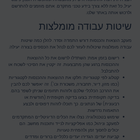
יעיל, כל זאת ללא צורך בידע טכני מתקדם. אתם מוזמנים להתרשם
ולרכוש אותה באתר שלנו.
שיטות עבודה מומלצות
מעקב הוצאות והכנסות דורש התמדה וסדר. להלן כמה שיטות
עבודה מומלצות שיכולות לעזור לכם לנהל את הכספים בצורה יעילה:
רישום בזמן אמת:
השתדלו לרשום את כל ההוצאות
וההכנסות ברגע שהן מתבצעות. זה יקטין את הסיכוי לשכוח או
להתבלבל.
קטלוג לפי קטגוריות:
חלקו את ההוצאות וההכנסות לקטגוריות
(כמו מזון, דיור, תחבורה, משכורת וכו'). זה יאפשר לכם להבין
את ההרכב הכלכלי שלכם ולזהות תחומים שניתן לשפר בהם.
בדיקה תקופתית:
בצעו בדיקה תקופתית (חודשית או
רבעונית) של הנתונים. כך תוכלו לזהות דפוסים ולבצע
התאמות נדרשות.
שימוש בטכנולוגיה:
נצלו את הכלים הדיגיטליים המתקדמים
למעקב וניהול, כמו אפליקציות לנייד ותוכנות מחשב. הם
יכולים לחסוך זמן ולהפחית טעויות.
קביעת יעדים:
הגדירו יעדים כלכליים ברורים ומדדים