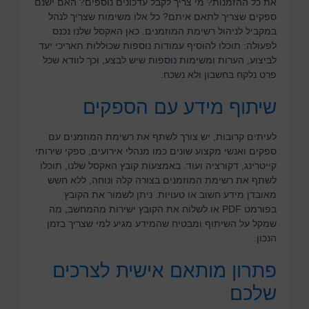
את כל ההזמנות? מי צריך לקבל עדכונים נוספים? האם ישנם
ספקים שצריך לתאם איתם? כל אלו משימות שצריך לנהל
במקביל לניהול רשימת המוזמנים. כאן האקסל שלנו נכנס
לפעולה: תוכלו להוסיף עמודות נוספות שכוללות תאריכי יעד
לביצוע, הערות ומשימות נוספות שיש לבצע, וכך לוודא שכל
פרט נלקח בחשבון ולא נשכח.
שיתוף מידע עם הספקים
לעיתים קרובות, יש צורך לשתף את רשימת המוזמנים עם
ספקים ואנשי מקצוע שונים כמו מנהלי אירועים, ספקי שירותי
קייטרינג, דקורציה ועוד. באמצעות קובץ האקסל שלנו, תוכלו
לשתף את רשימת המוזמנים בצורה קלה ונוחה, ללא חשש
מאובדן מידע חשוב או טעויות. ניתן לשמור את הקובץ
בפורמט PDF או לשלוח את הקובץ ישירות מהמחשב, מה
שמקל על השיתוף ומבטיח שהמידע מגיע למי שצריך בזמן
הנכון.
פתרון מותאם אישית לצרכים
שלכם