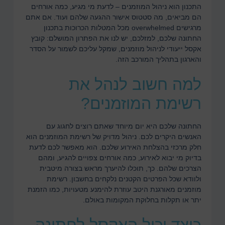
התכנון הוא ניהול המוזמנים – לדעת מי מגיע, כמה אורחים
הם מביאים, מה סטטוס אישור ההגעה שלהם ועוד. אם אתם
מרגישים overwhelmed מכל המטלות הכרוכות בתכנון
החתונה שלכם, למזלכם, יש לנו את הפתרון המושלם: קובץ
אקסל ייעודי לניהול מוזמנים, שמקל עליכם לשמור על הסדר
והארגון בתהליך המורכב הזה.
למה חשוב לנהל את
רשימת המוזמנים?
החתונה שלכם היא יום מיוחד שאתם רוצים לחגוג עם
האנשים היקרים לכם. ניהול מדויק של רשימת המוזמנים הוא
חלק מרכזי בהצלחת האירוע שלכם. הוא מאפשר לכם לדעת
בדיוק מי יבוא לאירוע, כמה אורחים צפויים להגיע, ומהם
הצרכים שלהם. כך, תוכלו להיערך מראש בצורה מיטבית
ולוודא שכל הפרטים הקטנים נלקחים בחשבון. רשימת
מוזמנים מאורגנת היטב עוזרת להימנע מטעויות, כמו הזמנת
יתר או תקלות בחלוקת המקומות באולם.
כיצד יכול האקסל לחתונה