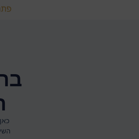
ברו
ה
כאן
השי