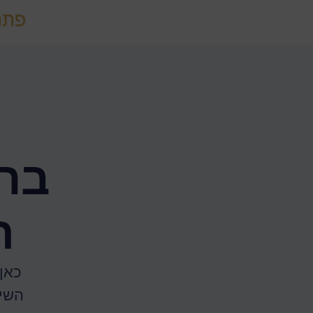
ברו
ה
כאן
השי